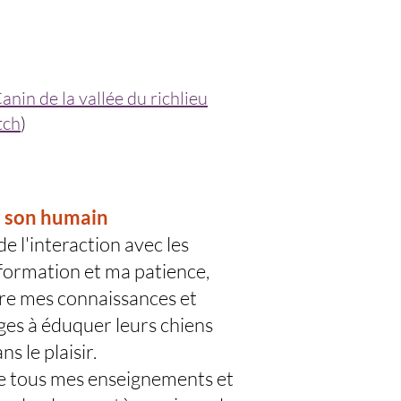
nin de la vallée du richlie
u
tch
)
t son humain
e l'interaction avec les
information et ma patience,
re mes connaissances et
ges à éduquer leurs chiens
s le plaisir.
de tous mes enseignements et