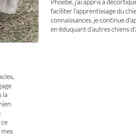
Phoebe, j’ai appris à décorti
faciliter l’apprentissage du chi
connaissances, je continue d’
en éduquant d’autres chiens d’
acles,
ngage
 la
hien
e
 ce
s mes