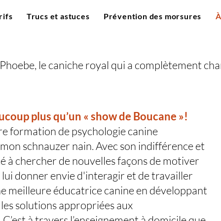
rifs
Trucs et astuces
Prévention des morsures
À
i Phoebe, le caniche royal qui a complètement cha
aucoup plus qu’un « show de Boucane »!
ère formation de psychologie canine
 mon schnauzer nain. Avec son indifférence et
cé à chercher de nouvelles façons de motiver
lui donner envie d'interagir et de travailler
une meilleure éducatrice canine en développant
 les solutions appropriées aux
C’est à travers l’enseignement à domicile que