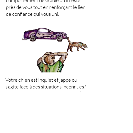
comportement désirable qu’il reste
près de vous tout en renforçant le lien
de confiance qui vous uni.
Votre chien est inquiet et jappe ou
s’agite face à des situations inconnues?
Les jeux d'optimisme transforment le
point de vue pessimiste de votre chien
en perspective plus positive et, par
conséquent, au lieu de japper ou
s’agiter, il réagira plus calmement à un
bruit soudain, un inconnu ou une